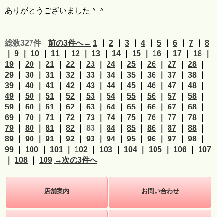
ありがとうございました＾＾
総数327件
前の3件へ←
1
｜
2
｜
3
｜
4
｜
5
｜
6
｜
7
｜
8
｜
9
｜
10
｜
11
｜
12
｜
13
｜
14
｜
15
｜
16
｜
17
｜
18
｜
19
｜
20
｜
21
｜
22
｜
23
｜
24
｜
25
｜
26
｜
27
｜
28
｜
29
｜
30
｜
31
｜
32
｜
33
｜
34
｜
35
｜
36
｜
37
｜
38
｜
39
｜
40
｜
41
｜
42
｜
43
｜
44
｜
45
｜
46
｜
47
｜
48
｜
49
｜
50
｜
51
｜
52
｜
53
｜
54
｜
55
｜
56
｜
57
｜
58
｜
59
｜
60
｜
61
｜
62
｜
63
｜
64
｜
65
｜
66
｜
67
｜
68
｜
69
｜
70
｜
71
｜
72
｜
73
｜
74
｜
75
｜
76
｜
77
｜
78
｜
79
｜
80
｜
81
｜
82
｜
83
｜
84
｜
85
｜
86
｜
87
｜
88
｜
89
｜
90
｜
91
｜
92
｜
93
｜
94
｜
95
｜
96
｜
97
｜
98
｜
99
｜
100
｜
101
｜
102
｜
103
｜
104
｜
105
｜
106
｜
107
｜
108
｜
109
→次の3件へ
店舗案内
お問い合わせ