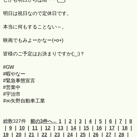
明日は祝日なので定休日です。
本当に何もすることない～。
映画でもみよーかなー(+o+)
皆様のご予定はお決まりですか(;_:)？
#GW
#暇やなー
#緊急事態宣言
#営業中
#宇治市
#㈱矢野自動車工業
総数327件
前の3件へ←
1
｜
2
｜
3
｜
4
｜
5
｜
6
｜
7
｜
8
｜
9
｜
10
｜
11
｜
12
｜
13
｜
14
｜
15
｜
16
｜
17
｜
18
｜
19
｜
20
｜
21
｜
22
｜
23
｜
24
｜
25
｜
26
｜
27
｜
28
｜