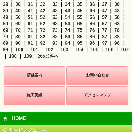
29
｜
30
｜
31
｜
32
｜
33
｜
34
｜
35
｜
36
｜
37
｜
38
｜
39
｜
40
｜
41
｜
42
｜
43
｜
44
｜
45
｜
46
｜
47
｜
48
｜
49
｜
50
｜
51
｜
52
｜
53
｜
54
｜
55
｜
56
｜
57
｜
58
｜
59
｜
60
｜
61
｜
62
｜
63
｜
64
｜
65
｜
66
｜
67
｜
68
｜
69
｜
70
｜
71
｜
72
｜
73
｜
74
｜
75
｜
76
｜
77
｜
78
｜
79
｜
80
｜
81
｜
82
｜
83
｜
84
｜
85
｜
86
｜
87
｜
88
｜
89
｜
90
｜
91
｜
92
｜
93
｜
94
｜
95
｜
96
｜
97
｜
98
｜
99
｜
100
｜
101
｜
102
｜
103
｜
104
｜
105
｜
106
｜
107
｜
108
｜
109
→次の3件へ
店舗案内
お問い合わせ
施工実績
アクセスマップ
HOME
サービスメニュー