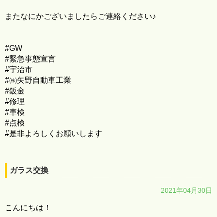
またなにかございましたらご連絡ください♪
#GW
#緊急事態宣言
#宇治市
#㈱矢野自動車工業
#鈑金
#修理
#車検
#点検
#是非よろしくお願いします
ガラス交換
2021年04月30日
こんにちは！