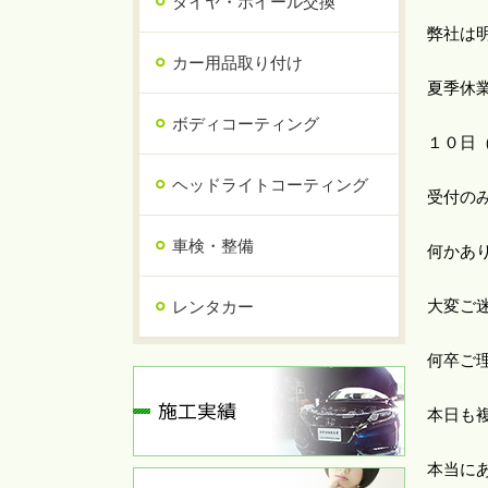
タイヤ・ホイール交換
弊社は
カー用品取り付け
夏季休
ボディコーティング
１０日
ヘッドライトコーティング
受付の
車検・整備
何かあ
大変ご
レンタカー
何卒ご
本日も
本当に