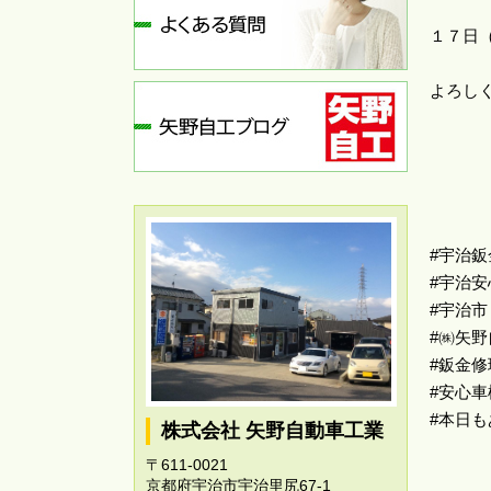
１７日
よろしく
#宇治鈑
#宇治安
#宇治市
#㈱矢
#鈑金修
#安心車
#本日
株式会社 矢野自動車工業
〒611-0021
京都府宇治市宇治里尻67-1