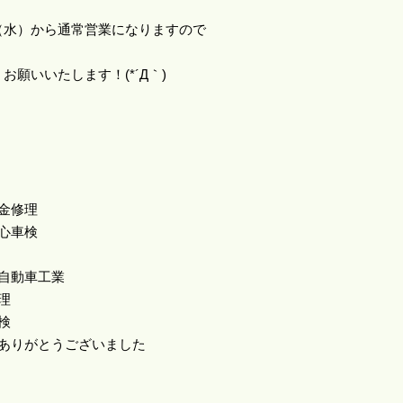
（水）から通常営業になりますので
お願いいたします！(*´Д｀)
金修理
心車検
野自動車工業
理
検
もありがとうございました