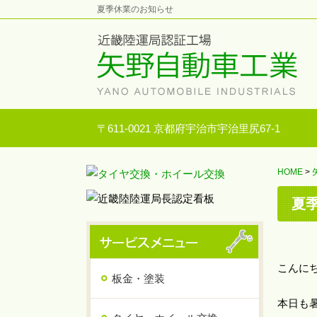
夏季休業のお知らせ
〒611-0021 京都府宇治市宇治里尻67-1
HOME
>
夏
こんに
板金・塗装
本日も暑