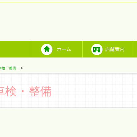
車検・整備
：
>
車検・整備