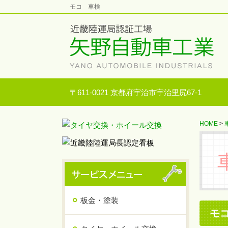
モコ 車検
〒611-0021 京都府宇治市宇治里尻67-1
HOME
>
板金・塗装
モ