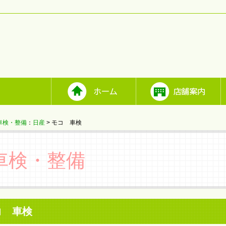
車検・整備
：
日産
> モコ 車検
車検・整備
コ 車検