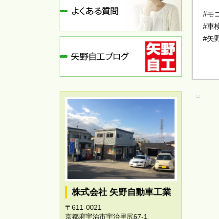
#モ
#車
#矢
株式会社 矢野自動車工業
〒611-0021
京都府宇治市宇治里尻67-1