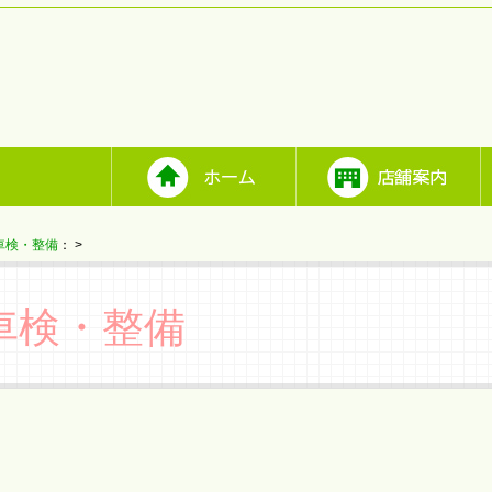
車検・整備
：
>
車検・整備