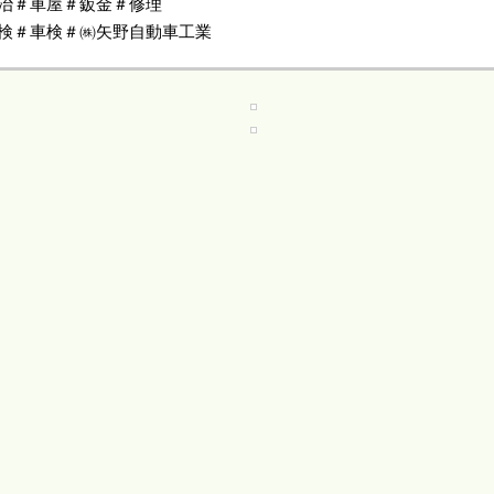
治＃車屋＃鈑金＃修理
検＃車検＃㈱矢野自動車工業