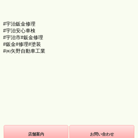
#宇治鈑金修理
#宇治安心車検
#宇治市#鈑金修理
#鈑金#修理#塗装
#㈱矢野自動車工業
店舗案内
お問い合わせ