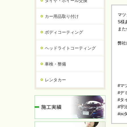
タイヤ・ホイール交換
マツ
カー用品取り付け
S様
また
ボディコーティング
弊社
ヘッドライトコーティング
車検・整備
レンタカー
#マ
#デ
#タ
#宇
#㈱