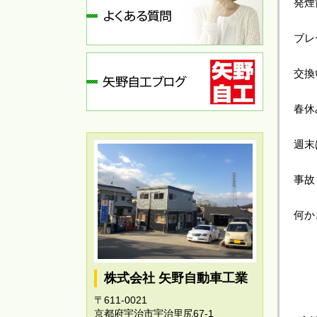
発煙
ブレ
交換
春休
週末
事故
何か
株式会社 矢野自動車工業
〒611-0021
京都府宇治市宇治里尻67-1