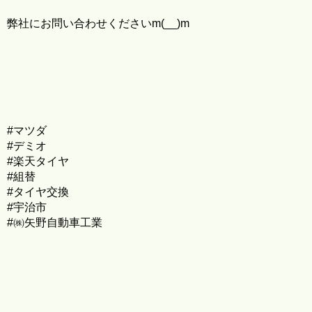
弊社にお問い合わせくださいm(__)m
#マツダ
#デミオ
#楽天タイヤ
#組替
#タイヤ交換
#宇治市
#㈱矢野自動車工業