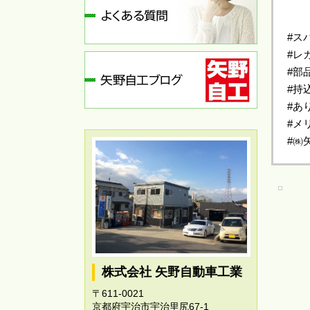
#ス
#レ
#部
#持
#あ
#メ
#㈱
株式会社 矢野自動車工業
〒611-0021
京都府宇治市宇治里尻67-1