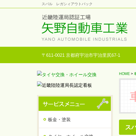
スバル レガシィアウトバック
〒611-0021 京都府宇治市宇治里尻67-1
HOME
>
板金・塗装
ス