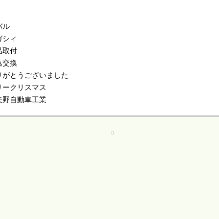
バル
ガシィ
品取付
込交換
りがとうございました
リークリスマス
矢野自動車工業