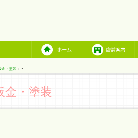
板金・塗装
：
>
板金・塗装