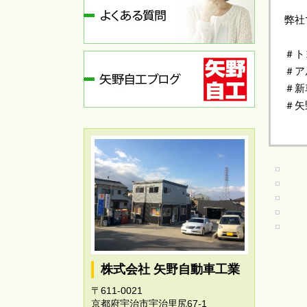
弊社
＃ト
＃ア
＃新
＃矢
株式会社 矢野自動車工業
〒611-0021
京都府宇治市宇治里尻67-1